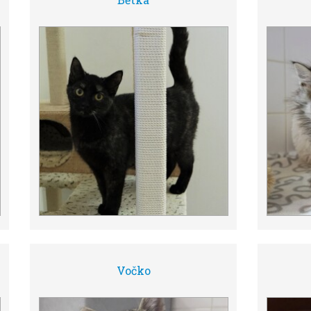
Vočko