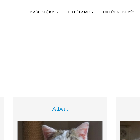
NAŠE KOČKY
CO DĚLÁME
CO DĚLAT KDYŽ?
Albert