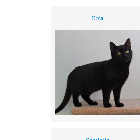
Krča
Charlotta