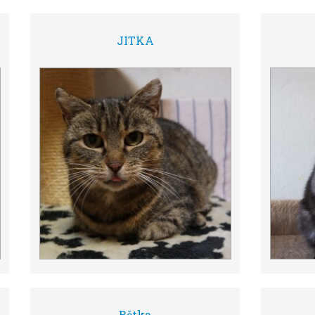
JITKA
Bětka