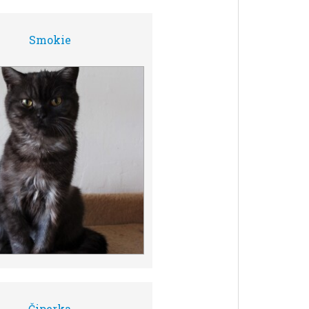
Smokie
Čiperka