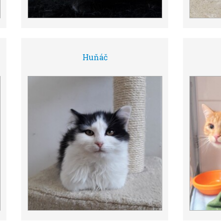
Huňáč